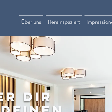
Über uns
Hereinspaziert
Impression
er dir
 deinen